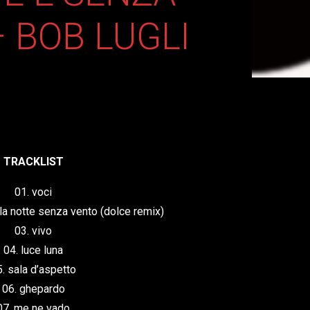
 BOB LUGLI
TRACKLIST
01. voci
 la notte senza vento (dolce remix)
03. vivo
04. luce luna
5. sala d’aspetto
06. ghepardo
07. me ne vado